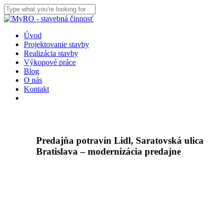
Skip
to
Close
main
Search
content
Menu
Úvod
Projektovanie stavby
Realizácia stavby
Výkopové práce
Blog
O nás
Kontakt
facebook
instagram
Predajňa potravín Lidl, Saratovská ulica
Bratislava – modernizácia predajne