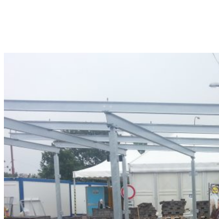
Marketing
Zdieľaním
svojich
záujmov a
správania
počas návštevy
našej stránky
zvyšujete šancu
na zobrazenie
kvalitnejšie
prispôsobeného
obsahu a
ponúk.